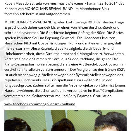
Ruben Mesado Estrada von mes music // ekcentrik hat am 23.10.2014 das
Konzert von MONGOLIANS REVIVAL BAND im Mannheimer Blau
tontechnisch betreut und aufgenommen.
MONGOLIANS REVIVAL BAND spielen Lo-Fi Garage R&B, der düster, träge
& psychotisch daherwandelt bis er einen von hinten durchschüttelt und
schreiend davonrast. Die Geschichte beginnt Anfang der 90er. Die Gories
spielen kaputten Soul im Popsong-Gewand – Die Headcoats kreuzen
klassischen R&B mit Gospel & rotzigem Punk und mit einer Energie, daß
man erstarrt — Diese Rauheit, diese Kauzigkeit, die Unbedarft- und
Unbekümmertheit, diese Direktheit macht die Mongolians zu Verwandten.
Verzerrt sind die Stimmen der drei aus Süddeutschland, die gerne Drei-
Klang-Gesangsharmonien bauen, die als eine Art Beach-Boys-Alptraum im
verdrehten Paralleluniversum anmuten. Der Vergleich zu den frühen B52’s
ist auch nicht abwegig. Vielleicht wegen der Rythmik, vielleicht wegen des
repetiven Fundaments. Das Trio spielt nun zum zweiten Mal in der
Jungbuschgrotte. Zudem sollte man die Nebenprojekte von Gitarrist Jonaus
Hauter erwähnen, die schon auf den diversen „Live im Blau“ Compilations
vertreteten sind: Seiltänzertrauma und Salty Pajamas. Gratulation!
www.facebook.com/mongoliansrevivalband