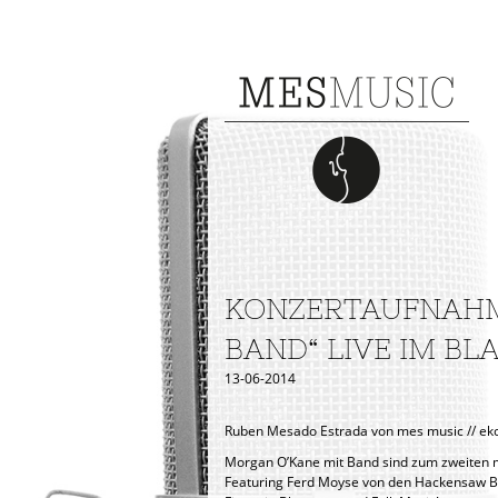
KONZERTAUFNAHM
BAND“ LIVE IM BL
13-06-2014
Ruben Mesado Estrada von mes music // e
Morgan O’Kane mit Band sind zum zweiten m
Featuring Ferd Moyse von den Hackensaw Boys