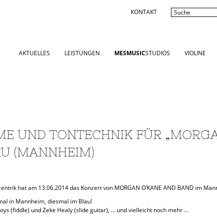
KONTAKT
AKTUELLES
LEISTUNGEN
MESMUSIC
STUDIOS
VIOLINE
E UND TONTECHNIK FÜR „MORGA
AU (MANNHEIM)
kcentrik hat am 13.06.2014 das Konzert von MORGAN O’KANE AND BAND im Ma
al in Mannheim, diesmal im Blau!
 (fiddle) und Zeke Healy (slide guitar), … und vielleicht noch mehr …