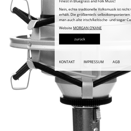
Finest in Bluegrass and Folk Music!
Nein, echte tradtionelle Volksmusik ist nic
erhält. Die größtenteils selbstkomponierte
man auch alte irisch/keltische- und sogar Ca
Website
MORGAN O’KANE
zurück
KONTAKT
IMPRESSUM
AGB