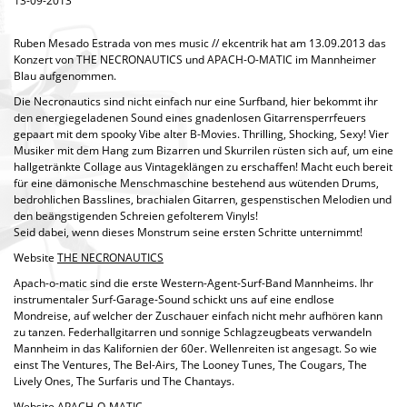
13-09-2013
Ruben Mesado Estrada von mes music // ekcentrik hat am 13.09.2013 das
Konzert von THE NECRONAUTICS und APACH-O-MATIC im Mannheimer
Blau aufgenommen.
Die Necronautics sind nicht einfach nur eine Surfband, hier bekommt ihr
den energiegeladenen Sound eines gnadenlosen Gitarrensperrfeuers
gepaart mit dem spooky Vibe alter B-Movies. Thrilling, Shocking, Sexy! Vier
Musiker mit dem Hang zum Bizarren und Skurrilen rüsten sich auf, um eine
hallgetränkte Collage aus Vintageklängen zu erschaffen! Macht euch bereit
für eine dämonische Menschmaschine bestehend aus wütenden Drums,
bedrohlichen Basslines, brachialen Gitarren, gespenstischen Melodien und
den beängstigenden Schreien gefolterem Vinyls!
Seid dabei, wenn dieses Monstrum seine ersten Schritte unternimmt!
Website
THE NECRONAUTICS
Apach-o-matic sind die erste Western-Agent-Surf-Band Mannheims. Ihr
instrumentaler Surf-Garage-Sound schickt uns auf eine endlose
Mondreise, auf welcher der Zuschauer einfach nicht mehr aufhören kann
zu tanzen. Federhallgitarren und sonnige Schlagzeugbeats verwandeln
Mannheim in das Kalifornien der 60er. Wellenreiten ist angesagt. So wie
einst The Ventures, The Bel-Airs, The Looney Tunes, The Cougars, The
Lively Ones, The Surfaris und The Chantays.
Website
APACH-O-MATIC