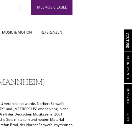
MESMUSIC LABEL
MUSIC & MOTION
REFERENZEN
(MANNHEIM)
 veranstaltet wurde. Norbert Schwefel
RTY“ und „METROPOLIS“ wochenlang in der
e Kraft der Deutschen Musikszene. 2001
eiche Sets mit altem und neuem Material
Stefan Brod, der Norbet Schwefel rhythmisch