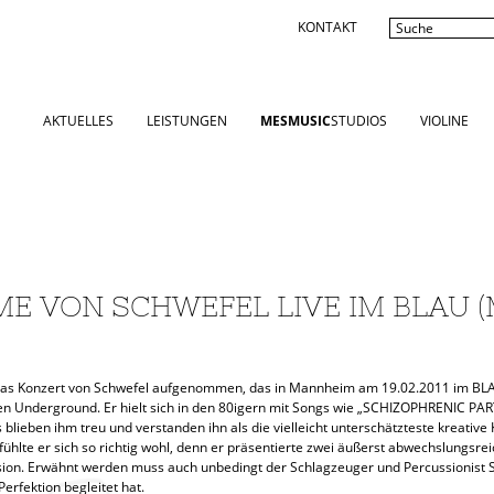
KONTAKT
AKTUELLES
LEISTUNGEN
MESMUSIC
STUDIOS
VIOLINE
 VON SCHWEFEL LIVE IM BLAU 
as Konzert von Schwefel aufgenommen, das in Mannheim am 19.02.2011 im BLAU
en Underground. Er hielt sich in den 80igern mit Songs wie „SCHIZOPHRENIC PA
blieben ihm treu und verstanden ihn als die vielleicht unterschätzteste kreativ
 fühlte er sich so richtig wohl, denn er präsentierte zwei äußerst abwechslungsr
sion. Erwähnt werden muss auch unbedingt der Schlagzeuger und Percussionist 
rfektion begleitet hat.