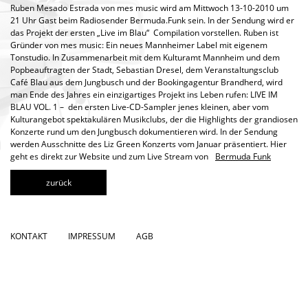
Ruben Mesado Estrada von mes music wird am Mittwoch 13-10-2010 um
21 Uhr Gast beim Radiosender Bermuda.Funk sein. In der Sendung wird er
das Projekt der ersten „Live im Blau“ Compilation vorstellen. Ruben ist
Gründer von mes music: Ein neues Mannheimer Label mit eigenem
Tonstudio. In Zusammenarbeit mit dem Kulturamt Mannheim und dem
Popbeauftragten der Stadt, Sebastian Dresel, dem Veranstaltungsclub
Café Blau aus dem Jungbusch und der Bookingagentur Brandherd, wird
man Ende des Jahres ein einzigartiges Projekt ins Leben rufen: LIVE IM
BLAU VOL. 1 – ­ den ersten Live-CD-Sampler jenes kleinen, aber vom
Kulturangebot spektakulären Musikclubs, der die Highlights der grandiosen
Konzerte rund um den Jungbusch dokumentieren wird. In der Sendung
werden Ausschnitte des Liz Green Konzerts vom Januar präsentiert. Hier
geht es direkt zur Website und zum Live Stream von
Bermuda Funk
zurück
KONTAKT
IMPRESSUM
AGB