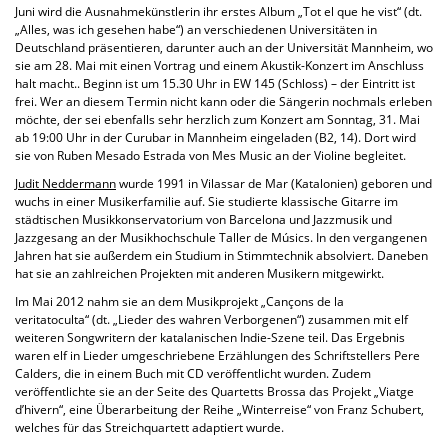
Juni wird die Ausnahmekünstlerin ihr erstes Album „Tot el que he vist“ (dt.
„Alles, was ich gesehen habe“) an verschiedenen Universitäten in
Deutschland präsentieren, darunter auch
an der Universität Mannheim, wo
sie
am 28. Mai mit einen Vortrag und einem Akustik-Konzert im Anschluss
halt macht.. Beginn ist um 15.30 Uhr in EW 145 (Schloss) – der Eintritt ist
frei. Wer an diesem Termin nicht kann oder die Sängerin nochmals erleben
möchte, der sei ebenfalls sehr herzlich zum Konzert am Sonntag, 31. Mai
ab 19:00 Uhr in der Curubar in Mannheim eingeladen (B2, 14). Dort wird
sie von Ruben Mesado Estrada von Mes Music an der Violine begleitet.
Judit Neddermann
wurde 1991 in Vilassar de Mar (Katalonien) geboren und
wuchs in einer Musikerfamilie auf. Sie studierte klassische Gitarre im
städtischen Musikkonservatorium von Barcelona und Jazzmusik und
Jazzgesang an der Musikhochschule Taller de Músics. In den vergangenen
Jahren hat sie außerdem ein Studium in Stimmtechnik absolviert. Daneben
hat sie an zahlreichen Projekten mit anderen Musikern mitgewirkt.
Im Mai 2012 nahm sie an dem Musikprojekt „Cançons de la
veritatoculta“ (dt. „Lieder des wahren Verborgenen“) zusammen mit elf
weiteren Songwritern der katalanischen Indie-Szene teil. Das Ergebnis
waren elf in Lieder umgeschriebene Erzählungen des Schriftstellers Pere
Calders, die in einem Buch mit CD veröffentlicht wurden. Zudem
veröffentlichte sie an der Seite des Quartetts Brossa das Projekt „Viatge
d’hivern“, eine Überarbeitung der Reihe „Winterreise“ von Franz Schubert,
welches für das Streichquartett adaptiert wurde.