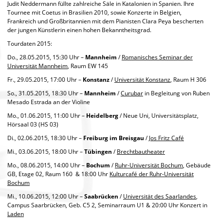
Judit Neddermann füllte zahlreiche Säle in Katalonien in Spanien. Ihre
Tournee mit Coetus in Brasilien 2010, sowie Konzerte in Belgien,
Frankreich und Großbritannien mit dem Pianisten Clara Peya bescherten
der jungen Künstlerin einen hohen Bekanntheitsgrad.
Tourdaten 2015:
Do., 28.05.2015, 15:30 Uhr –
Mannheim
/
Romanisches Seminar der
Universität Mannheim
, Raum EW 145
Fr., 29.05.2015, 17:00 Uhr –
Konstanz
/
Universität Konstanz
, Raum H 306
So., 31.05.2015, 18:30 Uhr –
Mannheim
/
Curubar
in Begleitung von Ruben
Mesado Estrada an der Violine
Mo., 01.06.2015, 11:00 Uhr –
Heidelberg
/ Neue Uni, Universitätsplatz,
Hörsaal 03 (HS 03)
Di., 02.06.2015, 18:30 Uhr –
Freiburg im Breisgau
/
Jos Fritz Café
Mi., 03.06.2015, 18:00 Uhr –
Tübingen
/
Brechtbautheater
Mo., 08.06.2015, 14:00 Uhr –
Bochum
/
Ruhr-Universität Bochum
, Gebäude
GB, Etage 02, Raum 160 & 18:00 Uhr
Kulturcafé der Ruhr-Universität
Bochum
Mi., 10.06.2015, 12:00 Uhr –
Saabrücken
/
Universität des Saarlandes
,
Campus Saarbrücken, Geb. C5 2, Seminarraum U1 & 20:00 Uhr Konzert in
Laden